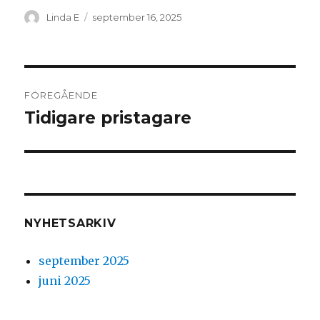
Författare
Publicerat
Linda E
september 16, 2025
den
Inläggsnavigering
FÖREGÅENDE
Tidigare pristagare
Föregående
inlägg:
NYHETSARKIV
september 2025
juni 2025