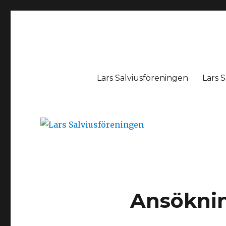
Lars Salviusföreningen
Lars Salviusföreningen
Lars S
Ansökni