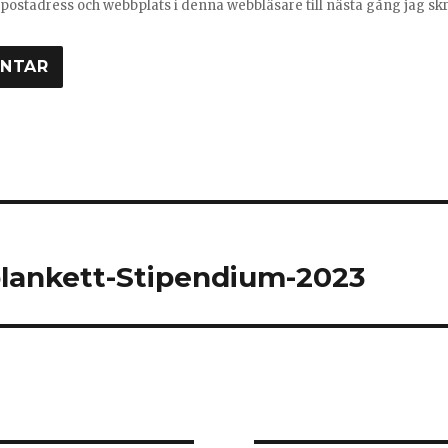
postadress och webbplats i denna webbläsare till nästa gång jag s
ring
blankett-Stipendium-2023