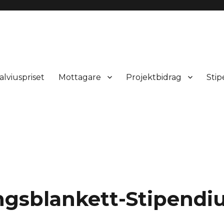
alviuspriset
Mottagare
Projektbidrag
Sti
ngsblankett-Stipendi