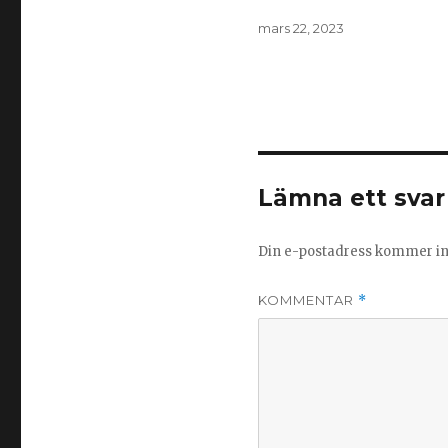
Publicerat
mars 22, 2023
den
Lämna ett svar
Din e-postadress kommer int
KOMMENTAR
*