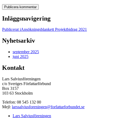
Inläggsnavigering
Publicerat i
Ansökningsblankett Projektbidrag 2021
Nyhetsarkiv
september 2025
juni 2025
Kontakt
Lars Salviusföreningen
c/o Sveriges Författarförbund
Box 3157
103 63 Stockholm
Telefon:
08 545 132 00
Mejl:
larssalviusforeningen@forfattarforbundet.se
Lars Salviusföreningen