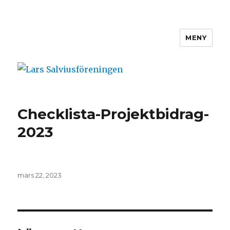
MENY
Lars Salviusföreningen
Checklista-Projektbidrag-
2023
Publicerat
mars 22, 2023
den