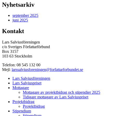
Nyhetsarkiv
september 2025
juni 2025
Kontakt
Lars Salviusföreningen
c/o Sveriges Författarförbund
Box 3157
103 63 Stockholm
Telefon:
08 545 132 00
Mejl:
larssalviusforeningen@forfattarforbundet.se
Lars Salviusföreningen
Lars Salviuspriset
Mottagare
Mottagare av projektbidrag och stipendier 2025
Tidigare mottagare av Lars Salviuspriset
Projektbidrag
Projektbidrag
Stipendium
Stipendium