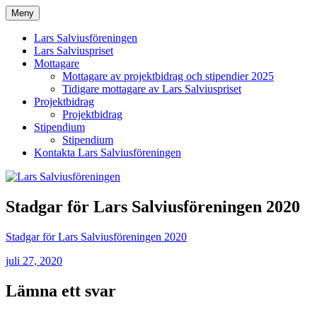
Hoppa
Meny
Lars Salviusföreningen
till
innehåll
Lars Salviusföreningen
Lars Salviuspriset
Mottagare
Mottagare av projektbidrag och stipendier 2025
Tidigare mottagare av Lars Salviuspriset
Projektbidrag
Projektbidrag
Stipendium
Stipendium
Kontakta Lars Salviusföreningen
Stadgar för Lars Salviusföreningen 2020
Stadgar för Lars Salviusföreningen 2020
Publicerat
juli 27, 2020
den
Lämna ett svar