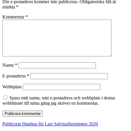
Din e-postadress kommer inte publiceras.
Obligatoriska fält är
märkta
*
Kommentar
*
Namn
*
E-postadress
*
Webbplats
Spara mitt namn, min e-postadress och webbplats i denna
webbläsare till nästa gång jag skriver en kommentar.
Inläggsnavigering
Publicerat i
Stadgar för Lars Salviusföreningen 2020