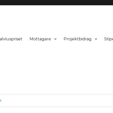
alviuspriset
Mottagare
Projektbidrag
Sti
d