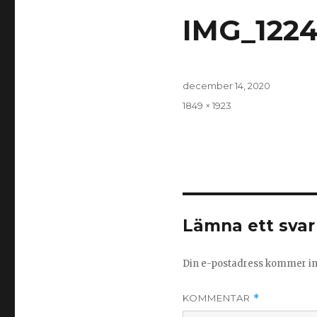
IMG_1224
Publicerat
december 14, 2020
den
Full
1849 × 1923
storlek
Lämna ett svar
Din e-postadress kommer int
KOMMENTAR
*